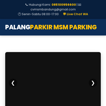
Palang
📞 Hubungi Kami:
085100956600
| 📧
Parkir
cvmsmbandung@gmail.com
Otomatis
🕐 Senin-Sabtu 08:00-17:00
💬 Live Chat WA
Standar
Italia
PALANG
PARKIR MSM PARKING
5
Agustus
2026
❮
❯