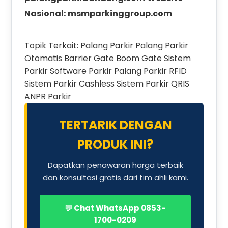
Nasional:
msmparkinggroup.com
Topik Terkait:
Palang Parkir
Palang Parkir
Otomatis
Barrier Gate
Boom Gate
Sistem
Parkir
Software Parkir
Palang Parkir RFID
Sistem Parkir Cashless
Sistem Parkir QRIS
ANPR Parkir
TERTARIK DENGAN
PRODUK INI?
Dapatkan penawaran harga terbaik
dan konsultasi gratis dari tim ahli kami.
💬 Chat WhatsApp 0853-
1700-0209