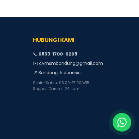
HUBUNGI KAMI
📞
0853-1700-0209
✉️ cvmsmbandung@gmail.com
📍 Bandung, Indonesia
Senin-Sabtu: 08:00-17:00 WIB
Support Darurat: 24 Jam