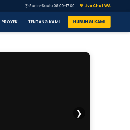
🕐 Senin-Sabtu 08:00-17:00
💬 Live Chat WA
PROYEK
TENTANG KAMI
HUBUNGI KAMI
❯