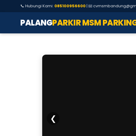
Non
📞 Hubungi Kami:
085100956600
| 📧 cvmsmbandung@gm
Tunai
PALANG
PARKIR MSM PARKIN
4
Agustus
2026
❮