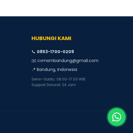
HUBUNGI KAMI
📞
0853-1700-0209
✉️ cvmsmbandung@gmail.com
📍 Bandung, Indonesia
Senin-Sabtu: 08:00-17:00 WIB
Support Darurat: 24 Jam