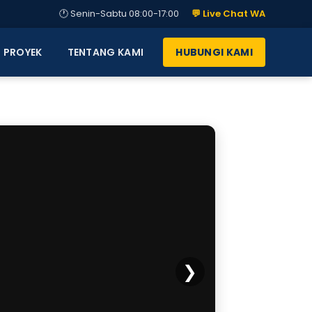
🕐 Senin-Sabtu 08:00-17:00
💬 Live Chat WA
PROYEK
TENTANG KAMI
HUBUNGI KAMI
❯