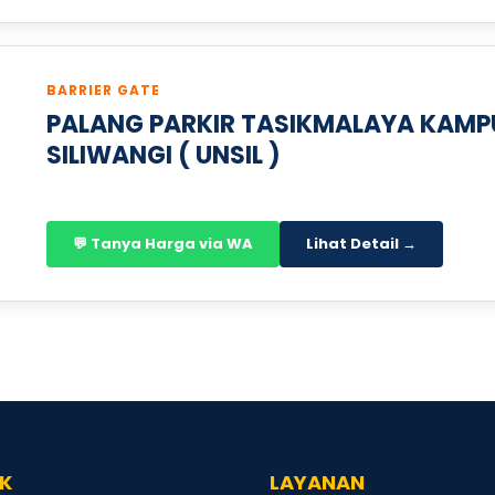
BARRIER GATE
PALANG PARKIR TASIKMALAYA KAMP
SILIWANGI ( UNSIL )
💬 Tanya Harga via WA
Lihat Detail →
K
LAYANAN