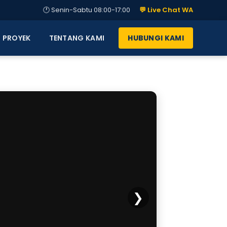
🕐 Senin-Sabtu 08:00-17:00
💬 Live Chat WA
PROYEK
TENTANG KAMI
HUBUNGI KAMI
❯